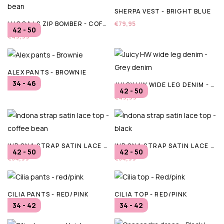
SHERPA VEST - BRIGHT BLUE
LUCCA LS ZIP BOMBER - COFFEE BEAN
€79,95
42 - 50
€49,99
ALEX PANTS - BROWNIE
34 - 46
JUICY HW WIDE LEG DENIM - GREY DENIM
€99,95
42 - 50
€49,99
INDONA STRAP SATIN LACE TOP - COFFEE BEAN
INDONA STRAP SATIN LACE TOP - BLACK
42 - 50
42 - 50
€34,99
€34,99
CILIA PANTS - RED/PINK
CILIA TOP - RED/PINK
34 - 42
34 - 42
€69,00
€53,00