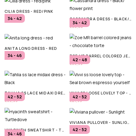
CILIA DRESS - RED/PINK
34 - 42
CASSANDRA DRESS - BLACK/ FLOWER PRINT
€86,00
34 - 42
€80,00
ANITA LONG DRESS - RED
34 - 46
ZOE MR BARREL COLORED JEANS - CHOCOLATE TORTE
€80,00
42 - 48
€59,99
TAHLIA SS LACE MIDAXI DRESS - BLACK
VIVVI SS LOOSE LOVELY TOP - SEAL BROWN ESPRESSO YOURSELF
42 - 52
42 - 52
€39,99
€21,99
VIVIANA PULLOVER - SUNLIGHT
42 - 52
HYACINTH SWEATSHIRT - TURTLEDOVE
€44,95
34 - 46