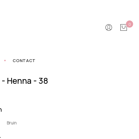
0
CONTACT
 - Henna - 38
n
Bruin
t