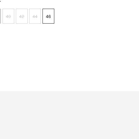
40
42
44
46