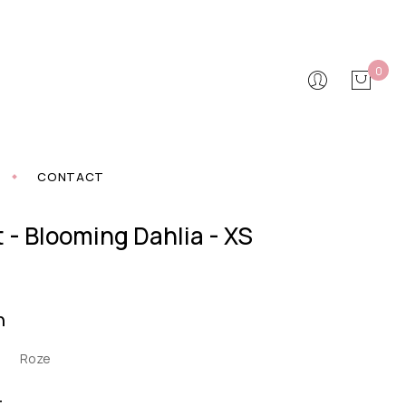
0
CONTACT
t - Blooming Dahlia - XS
n
Roze
t