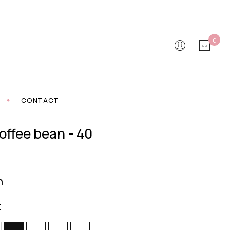
0
CONTACT
coffee bean - 40
n
t