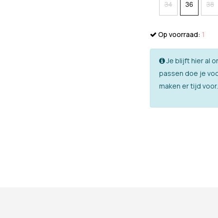
34
36
38
Op voorraad:
1
Je blijft hier a
passen doe je voo
maken er tijd voor.