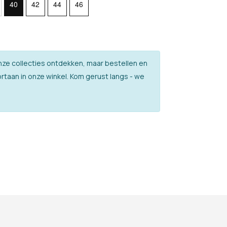
40
42
44
46
l onze collecties ontdekken, maar bestellen en
rtaan in onze winkel. Kom gerust langs - we