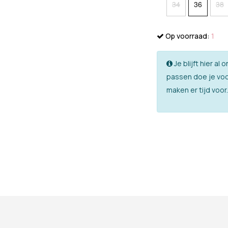
34
36
38
Op voorraad:
1
Je blijft hier a
passen doe je voo
maken er tijd voor.