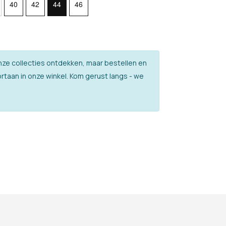
40
42
44
46
l onze collecties ontdekken, maar bestellen en
rtaan in onze winkel. Kom gerust langs - we