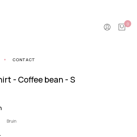
0
CONTACT
irt - Coffee bean - S
n
Bruin
t