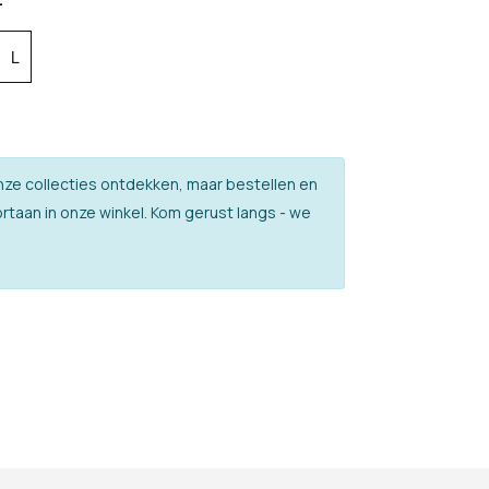
L
l onze collecties ontdekken, maar bestellen en
rtaan in onze winkel. Kom gerust langs - we