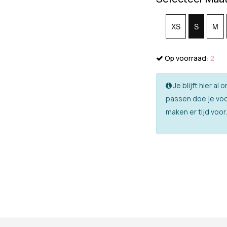
XS
S
M
Op voorraad:
2
Je blijft hier a
passen doe je voo
maken er tijd voor.