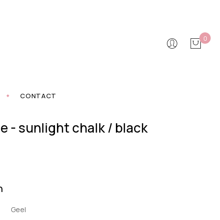
0
CONTACT
e - sunlight chalk / black
n
Geel