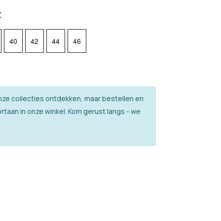
t
40
42
44
46
l onze collecties ontdekken, maar bestellen en
rtaan in onze winkel. Kom gerust langs - we