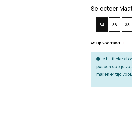
Selecteer Maa
34
36
38
Op voorraad:
1
Je blijft hier a
passen doe je voo
maken er tijd voor.