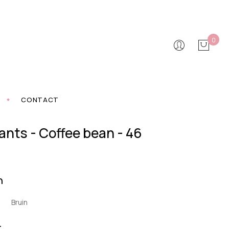
0
CONTACT
nts - Coffee bean - 46
n
Bruin
t