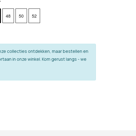
48
50
52
l onze collecties ontdekken, maar bestellen en
rtaan in onze winkel. Kom gerust langs - we