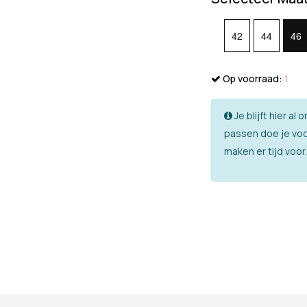
42
44
46
Op voorraad:
1
Je blijft hier a
passen doe je voo
maken er tijd voor.